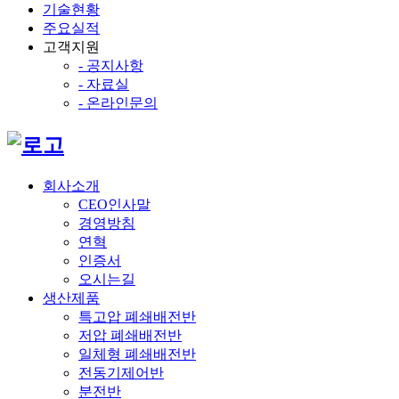
기술현황
주요실적
고객지원
- 공지사항
- 자료실
- 온라인문의
회사소개
CEO인사말
경영방침
연혁
인증서
오시는길
생산제품
특고압 폐쇄배전반
저압 폐쇄배전반
일체형 폐쇄배전반
전동기제어반
분전반