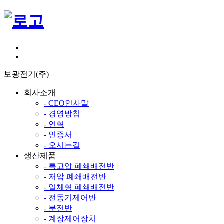
보광전기(주)
회사소개
- CEO인사말
- 경영방침
- 연혁
- 인증서
- 오시는길
생산제품
- 특고압 폐쇄배전반
- 저압 폐쇄배전반
- 일체형 폐쇄배전반
- 전동기제어반
- 분전반
- 계장제어장치