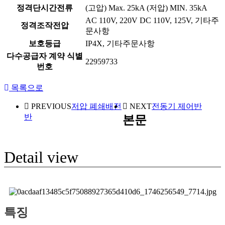
정격단시간전류
(고압) Max. 25kA (저압) MIN. 35kA
AC 110V, 220V DC 110V, 125V, 기타주
정격조작전압
문사항
보호등급
IP4X, 기타주문사항
다수공급자 계약 식별
22959733
번호
목록으로
PREVIOUS
저압 폐쇄배전
NEXT
전동기 제어반
반
본문
Detail view
특징